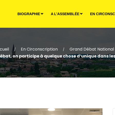
BIOGRAPHIE
A L’ASSEMBLÉE
EN CIRCONSC
cueil
En Circonscription
Grand Débat National
/
/
 débat, on participe à quelque chose d’unique dans les