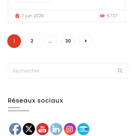
7 juin 2026
6737
Pagination
1
2
…
30
des
publications
Réseaux sociaux