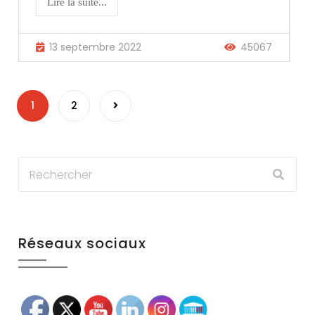
Lire la suite...
13 septembre 2022
45067
Pagination
1
2
des
publications
Réseaux sociaux