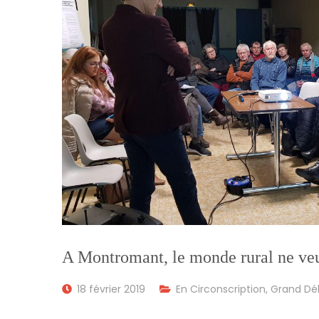
A Montromant, le monde rural ne veu
18 février 2019
En Circonscription
,
Grand Déb