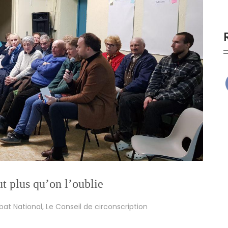
t plus qu’on l’oublie
at National
,
Le Conseil de circonscription