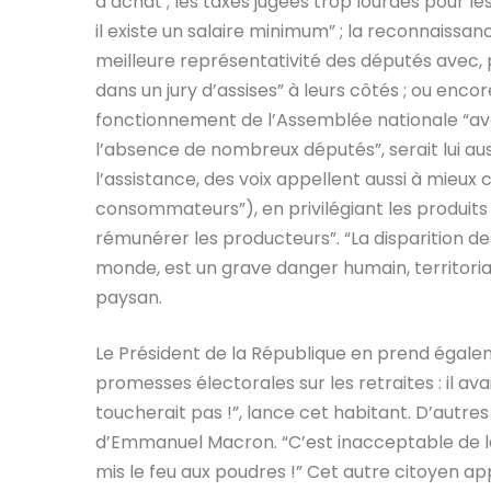
d’achat ; les taxes jugées trop lourdes pour
il existe un salaire minimum” ; la reconnaissan
meilleure représentativité des députés avec, 
dans un jury d’assises” à leurs côtés ; ou encore
fonctionnement de l’Assemblée nationale “ave
l’absence de nombreux députés”, serait lui auss
l’assistance, des voix appellent aussi à mieu
consommateurs”), en privilégiant les produit
rémunérer les producteurs”. “La disparition de
monde, est un grave danger humain, territoria
paysan.
Le Président de la République en prend égalem
promesses électorales sur les retraites : il a
toucherait pas !”, lance cet habitant. D’autre
d’Emmanuel Macron. “C’est inacceptable de la 
mis le feu aux poudres !” Cet autre citoyen app