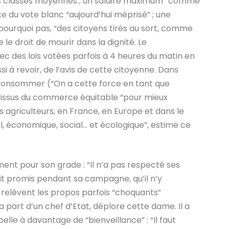
 les classes moyennes ; un salaire maximum “comme
ce du vote blanc “aujourd’hui méprisé” ; une
pourquoi pas, “des citoyens tirés au sort, comme
 le droit de mourir dans la dignité. Le
c des lois votées parfois à 4 heures du matin en
i à revoir, de l’avis de cette citoyenne. Dans
x consommer (“On a cette force en tant que
s issus du commerce équitable “pour mieux
s agriculteurs, en France, en Europe et dans le
l, économique, social… et écologique”, estime ce
ent pour son grade : “Il n’a pas respecté ses
vait promis pendant sa campagne, qu’il n’y
s relèvent les propos parfois “choquants”
part d’un chef d’Etat, déplore cette dame. Il a
elle à davantage de “bienveillance” : “Il faut