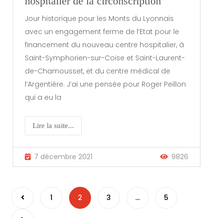
hospitalier de la circonscription
Jour historique pour les Monts du Lyonnais
avec un engagement ferme de l’Etat pour le
financement du nouveau centre hospitalier, à
Saint-Symphorien-sur-Coise et Saint-Laurent-
de-Chamousset, et du centre médical de
l’Argentière. J’ai une pensée pour Roger Peillon
qui a eu la
Lire la suite...
7 décembre 2021
9826
Pagination
1
2
3
…
5