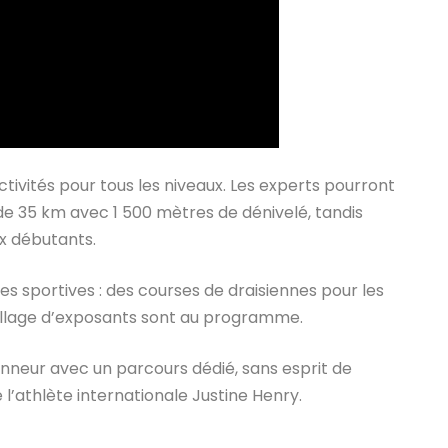
ctivités pour tous les niveaux. Les experts pourront
 de 35 km avec 1 500 mètres de dénivelé, tandis
x débutants.
 sportives : des courses de draisiennes pour les
village d’exposants sont au programme.
onneur avec un parcours dédié, sans esprit de
l’athlète internationale Justine Henry.