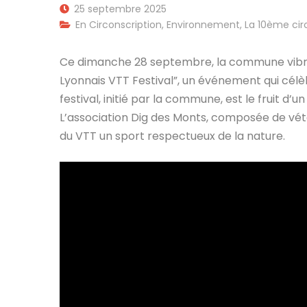
25 septembre 2025
En Circonscription
,
Environnement
,
La 10ème cir
Ce dimanche 28 septembre, la commune vibre
Lyonnais VTT Festival”, un événement qui célè
festival, initié par la commune, est le fruit 
L’association Dig des Monts, composée de vét
du VTT un sport respectueux de la nature.