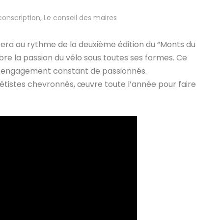
conscription
,
Le conseil des maires
ra au rythme de la deuxième édition du “Monts du
bre la passion du vélo sous toutes ses formes. Ce
d’un engagement constant de passionnés.
étistes chevronnés, œuvre toute l’année pour faire