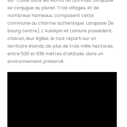
sur-Coise, dans les Monts du Lyonnais, Larajasse
se conjugue au pluriel. Trois villages, et de
nombreux hameaux, composent cette
commune au charme authentique. Larajasse (le
bourg centre), L’Aubépin et Lamure possèdent,
chacun, leur église, le tout réparti sur un
territoire étendu de plus de trois mille hectares,
entre 530 et 938 mètres d’altitude, dans un
environnement préservé.