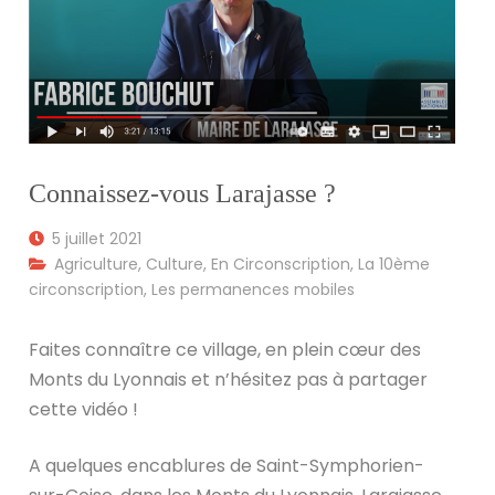
Connaissez-vous Larajasse ?
5 juillet 2021
Agriculture
,
Culture
,
En Circonscription
,
La 10ème
circonscription
,
Les permanences mobiles
Faites connaître ce village, en plein cœur des
Monts du Lyonnais et n’hésitez pas à partager
cette vidéo !
A quelques encablures de Saint-Symphorien-