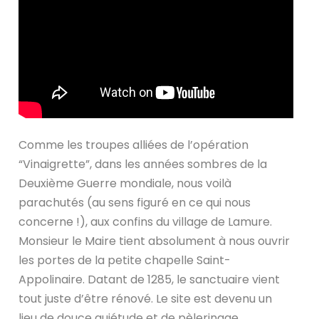
Comme les troupes alliées de l’opération
“Vinaigrette”, dans les années sombres de la
Deuxième Guerre mondiale, nous voilà
parachutés (au sens figuré en ce qui nous
concerne !), aux confins du village de Lamure.
Monsieur le Maire tient absolument à nous ouvrir
les portes de la petite chapelle Saint-
Appolinaire. Datant de 1285, le sanctuaire vient
tout juste d’être rénové. Le site est devenu un
lieu de douce quiétude et de pèlerinage.