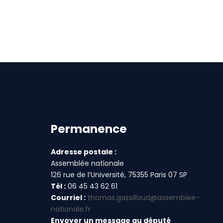
Permanence
Adresse postale :
Assemblée nationale
126 rue de l’Université, 75355 Paris 07 SP
Tél :
06 45 43 62 61
Courriel :
thomas.gassilloud@assemblee-
nationale.fr
Envoyer un message au député