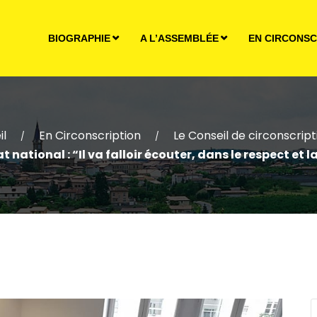
BIOGRAPHIE
A L’ASSEMBLÉE
EN CIRCONSC
il
En Circonscription
Le Conseil de circonscript
/
/
 national : “Il va falloir écouter, dans le respect et l