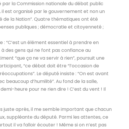
sé par la Commission nationale du débat public
 il est organisé par le gouvernement et non un
té de la Nation”.
Quatre thématiques ont été
dépenses publiques ; démocratie et citoyenneté ;
ée : “C’est un élément essentiel à prendre en
à des gens qui ne font pas confiance au
ment “que ça ne va servir à rien”, poursuit une
rticipant, “ce débat doit être “l’occasion de
réoccupations”. Le député insiste : “On est avant
ec beaucoup d’humilité”. Au fond de la salle,
emi-heure pour ne rien dire ! C’est du vent ! Il
cas juste après, il me semble important que chacun
ux, suppléante du député. Parmi les attentes, ce
urtout il va falloir écouter ! Même si on n’est pas