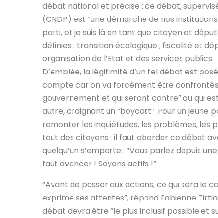
débat national
et précise : ce débat, supervi
(CNDP) est “une démarche de nos institutions,
parti, et je suis là en tant que citoyen et dépu
définies : transition écologique ; fiscalité et 
organisation de l’Etat et des services publics.
D’emblée, la légitimité d’un tel débat est pos
compte car on va forcément être confrontés 
gouvernement et qui seront contre” ou qui esti
autre, craignant un “boycott”. Pour un jeune pa
remonter les inquiétudes, les problèmes, les p
tout des citoyens : il faut aborder ce débat av
quelqu’un s’emporte : “Vous parlez depuis une d
faut avancer ! Soyons actifs !”
“Avant de passer aux actions, ce qui sera le 
exprime ses attentes”, répond Fabienne Tirtia
débat devra être “le plus inclusif possible et s