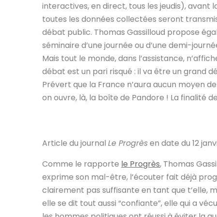
interactives, en direct, tous les jeudis), avant 
toutes les données collectées seront transmis
débat public. Thomas Gassilloud propose égal
séminaire d’une journée ou d’une demi-journé
Mais tout le monde, dans l’assistance, n’aff
débat est un pari risqué : il va être un grand
Prévert que la France n’aura aucun moyen de f
on ouvre, là, la boîte de Pandore ! La finalité 
Article du journal
Le Progrès
en date du 12 janv
Comme le rapporte
le Progrès
, Thomas Gassi
exprime son mal-être, l’écouter fait déjà pro
clairement pas suffisante en tant que t’elle, m
elle se dit tout aussi “confiante”, elle qui a véc
les hommes politiques ont réussi à éviter la g