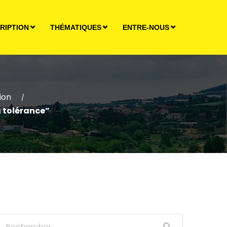
RIPTION
THÉMATIQUES
ENTRE-NOUS
ion
/
a tolérance”