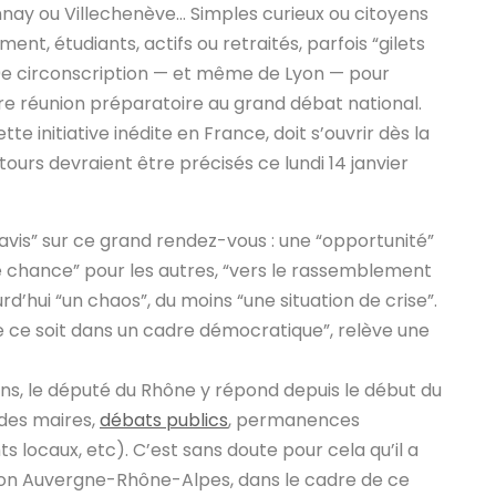
nnay ou Villechenève…
Simples curieux ou citoyens
ent, étudiants, actifs ou retraités, parfois “gilets
 10e circonscription — et même de Lyon — pour
ère réunion préparatoire au grand débat national.
te initiative inédite en France, doit s’ouvrir dès la
tours devraient être précisés ce lundi 14 janvier
avis” sur ce grand rendez-vous : une “opportunité”
ère chance” pour les autres, “vers le rassemblement
urd’hui “un chaos”, du moins “une situation de crise”
.
e ce soit dans un cadre démocratique”, relève une
ns, le député du Rhône y répond depuis le début du
 des maires,
débats publics
, permanences
locaux, etc). C’est sans doute pour cela qu’il a
on Auvergne-Rhône-Alpes, dans le cadre de ce