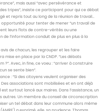
lérance”, mais aussi “avec persévérance et
 des tripes”, insiste ce participant pour qui ce débat
é et repris tout au long de la réunion de travail…
e opportunité pour tenter de mener “un travail de
sent leurs flots de contre-vérités ou une
on de l’information conduit de plus en plus à la
es avis de chacun, les regrouper et les faire
era mise en place par la CNDP.
“Les débats
?”. Avec, in fine, ce voeu : “arriver à construire
acun se sente bien”.
nce : “Si des citoyens veulent organiser des
” Des associations sont mobilisées et en ont déjà
est surtout lancé aux maires. Dans l’assistance, un
es autres. Un membre du conseil de circonscription
aniser un tel débat dans leur commune alors même
e (AMRF) a exprimé, elle, sa prudence. Thomas