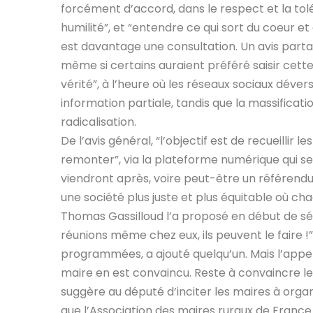
forcément d’accord, dans le respect et la to
humilité”, et “entendre ce qui sort du coeur et
est davantage une consultation. Un avis partag
même si certains auraient préféré saisir cett
vérité”, à l’heure où les réseaux sociaux déver
information partiale, tandis que la massificati
radicalisation.
De l’avis général, “l’objectif est de recueillir l
remonter”, via la plateforme numérique qui s
viendront après, voire peut-être un référendum 
une société plus juste et plus équitable où ch
Thomas Gassilloud l’a proposé en début de séa
réunions même chez eux, ils peuvent le faire !
programmées, a ajouté quelqu’un. Mais l’appel 
maire en est convaincu. Reste à convaincre l
suggère au député d’inciter les maires à org
que l’Association des maires ruraux de Franc