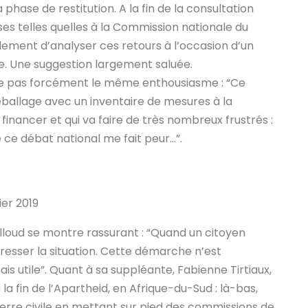
la phase de restitution.
A la fin de la consultation
es telles quelles à la Commission nationale du
ement d’analyser ces retours à l’occasion d’un
e.
Une suggestion largement saluée.
iche pas forcément le même enthousiasme : “Ce
 déballage avec un inventaire de mesures à la
inancer et qui va faire de très nombreux frustrés :
de ce débat national me fait peur…”.
ier 2019
lloud se montre rassurant : “Quand un citoyen
gresser la situation. Cette démarche n’est
ais utile”. Quant à sa suppléante, Fabienne Tirtiaux,
u la fin de l’Apartheid, en Afrique-du-Sud : là-bas,
uerre civile en mettant sur pied des commissions de