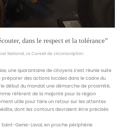
écouter, dans le respect et la tolérance”
at National
,
Le Conseil de circonscription
ise,
une quarantaine de citoyens s’est réunie suite
e préparer des actions locales dans le cadre du
is le début du mandat une démarche de proximité,
me référent de la majorité pour la région
ment utile pour faire un
retour sur les attentes
nédite
, dont les contours devraient être précisés
 Saint-Genis-Laval, en proche périphérie