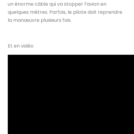
un énorme câble qui va stopper l’avion en
quelques mètres. Parfois, le pilote doit reprendre
la manœuvre plusieurs fois.
Et en vidéo