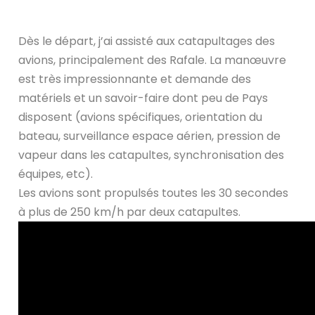
Dès le départ, j’ai assisté aux catapultages des
avions, principalement des Rafale. La manœuvre
est très impressionnante et demande des
matériels et un savoir-faire dont peu de Pays
disposent (avions spécifiques, orientation du
bateau, surveillance espace aérien, pression de
vapeur dans les catapultes, synchronisation des
équipes, etc).
Les avions sont propulsés toutes les 30 secondes
à plus de 250 km/h par deux catapultes.