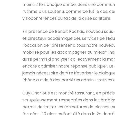
moins 2 fois chaque année, dans une commune du
rythme plus soutenu, comme ce fut le cas, ces
visioconférences du fait de la crise sanitaire.
En présence de Benoît Rochas, nouveau sous-
et directeur académique des services de l’Edu
l’occasion de “présenter à tous notre nouveau
mobilisé pour les accompagner au mieux”, in
aussi permis d’analyser collectivement la man
encore optimiser notre réponse publique”. Le 
jamais nécessaire de “(re)favoriser le dialog
Rhône au-delà des barrières administratives e
Guy Charlot s’est montré rassurant, en précisa
scrupuleusement respectées dans les établis
permis de limiter les fermetures de classes : s
fermées ; 10 classes l’ont été dans le 2e degré.