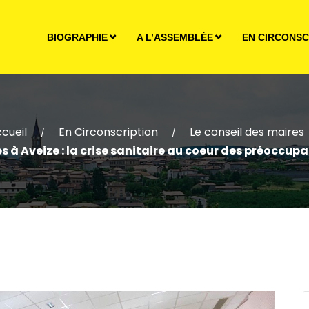
BIOGRAPHIE
A L’ASSEMBLÉE
EN CIRCONSC
cueil
En Circonscription
Le conseil des maires
/
/
s à Aveize : la crise sanitaire au coeur des préoccup