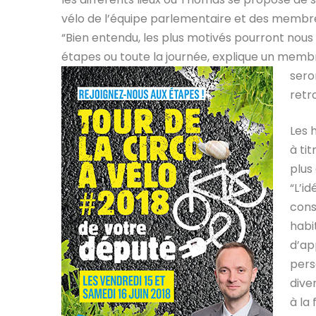
vélo de l’équipe parlementaire et des membres
“Bien entendu, les plus motivés pourront nous 
étapes ou toute la journée, explique un mem
sero
retr
Les 
à tit
plus
“
L’i
cons
habi
d’ap
pers
dive
à la 