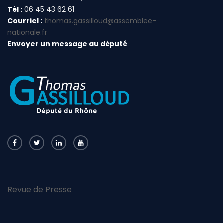
Tél :
06 45 43 62 61
Courriel :
thomas.gassilloud@assemblee-
nationale.fr
Envoyer un message au député
Revue de Presse