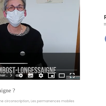
igne ?
me circonscription
,
Les permanences mobiles