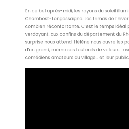
En ce bel après-midi, les rayons du soleil illum
Chambost-Longessaigne. Les frimas de l’hiver 
combien réconfortante. C’est le temps idéal 
verdoyant, aux confins du département du Rhô
surprise nous attend. Hélène nous ouvre les po
d’un grand, même ses fauteuils de velours… us
comédiens amateurs du village… et leur public 