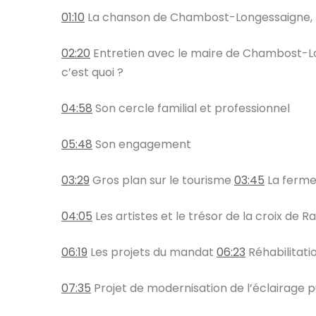
01:10
​ La chanson de Chambost-Longessaigne, 
02:20
​ Entretien avec le maire de Chambost-
c’est quoi ?
04:58
​ Son cercle familial et professionnel
05:48
​ Son engagement
03:29
​ Gros plan sur le tourisme
03:45
​ La ferm
04:05
​ Les artistes et le trésor de la croix de
06:19
​ Les projets du mandat
06:23
​ Réhabilitat
07:35
​ Projet de modernisation de l’éclairage p