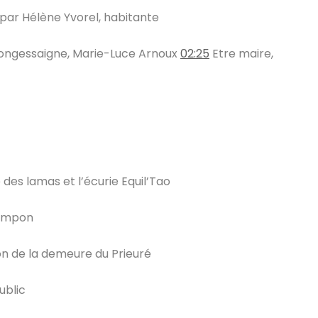
par Hélène Yvorel, habitante
Longessaigne, Marie-Luce Arnoux
02:25
​ Etre maire,
e des lamas et l’écurie Equil’Tao
 Rampon
ion de la demeure du Prieuré
ublic