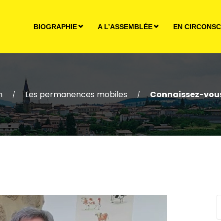
BIOGRAPHIE
A L’ASSEMBLÉE
EN CIRCONSC
n
Les permanences mobiles
Connaissez-vou
/
/