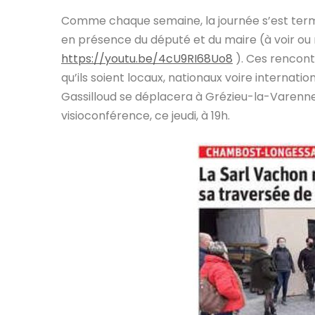
Comme chaque semaine, la journée s’est term
en présence du député et du maire (à voir ou r
https://youtu.be/4cU9RI68Uo8
​ ). Ces rencon
qu’ils soient locaux, nationaux voire internat
Gassilloud se déplacera à Grézieu-la-Varenne
visioconférence, ce jeudi, à 19h.