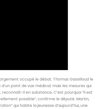
 a largement occupé le débat. Thomas Gassilloud le
e d’un point de vue médical; mais les mesures qui
 reconnaît-il en substance. C’est pourquoi “il est
ellement possible”, confirme le député. Martin,
ation” qui habite la jeunesse d’aujourd’hui, une