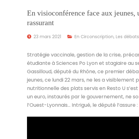
En visioconférence face aux jeunes, 
rassurant
23 mars 2021
En Circonscription
,
Les débats
Stratégie vaccinale, gestion de la crise, précari
étudiante à Sciences Po Lyon et stagiaire au 
Gassilloud, député du Rhône, ce premier déba
jeunes, ce lundi 22 mars, ne les a visiblement p
nutritionnelle des plats servis en Resto U s’e
un euro, instaurés par le gouvernement, ne so
l’Ouest-Lyonnais… Intrigué, le député l’assure :