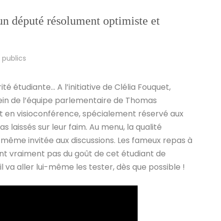
un député résolument optimiste et
 publics
té étudiante… A l’initiative de Clélia Fouquet,
sein de l’équipe parlementaire de Thomas
t en visioconférence, spécialement réservé aux
as laissés sur leur faim. Au menu, la qualité
st même invitée aux discussions. Les fameux repas à
nt vraiment pas du goût de cet étudiant de
 il va aller lui-même les tester, dès que possible !