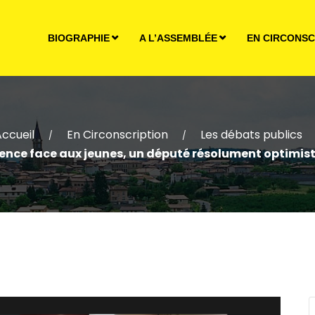
BIOGRAPHIE
A L’ASSEMBLÉE
EN CIRCONSC
Accueil
En Circonscription
Les débats publics
/
/
rence face aux jeunes, un député résolument optimist