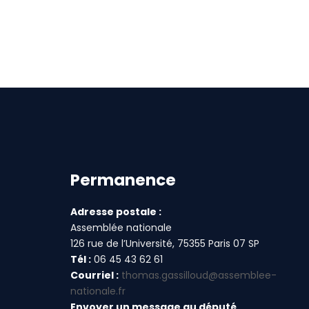
Permanence
Adresse postale :
Assemblée nationale
126 rue de l’Université, 75355 Paris 07 SP
Tél :
06 45 43 62 61
Courriel :
thomas.gassilloud@assemblee-
nationale.fr
Envoyer un message au député