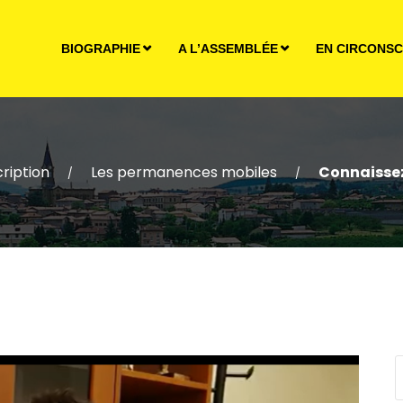
BIOGRAPHIE
A L’ASSEMBLÉE
EN CIRCONSC
ription
Les permanences mobiles
Connaissez
/
/