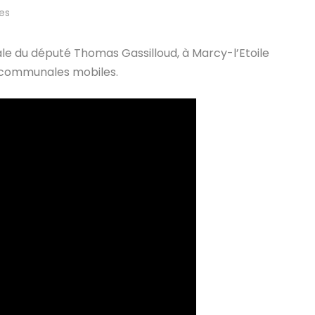
es
e du député Thomas Gassilloud, à Marcy-l’Etoile
s communales mobiles.