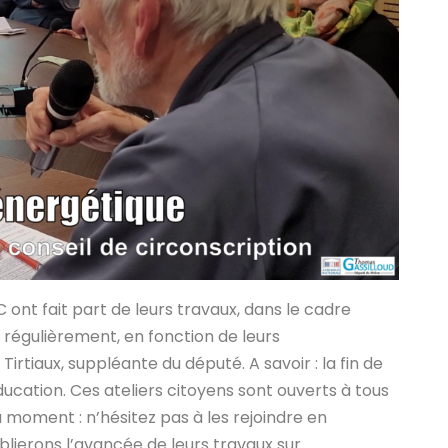
ont fait part de leurs travaux, dans le cadre
t régulièrement, en fonction de leurs
tiaux, suppléante du député. A savoir : la fin de
’éducation. Ces ateliers citoyens sont ouverts à tous
u moment : n’hésitez pas à les rejoindre en
lierons l’avancée de leurs travaux sur