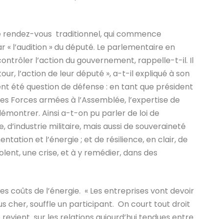
ce rendez-vous traditionnel, qui commence
 « l’audition » du député. Le parlementaire en
contrôler l’action du gouvernement, rappelle-t-il. Il
ur, l’action de leur député », a-t-il expliqué à son
ent été question de défense : en tant que président
es Forces armées à l’Assemblée, l’expertise de
émontrer. Ainsi a-t-on pu parler de loi de
 d’industrie militaire, mais aussi de souveraineté
ntation et l’énergie ; et de résilience, en clair, de
olent, une crise, et à y remédier, dans des
es coûts de l’énergie. « Les entreprises vont devoir
lus cher, souffle un participant. On court tout droit
 revient sur les relations aujourd’hui tendues entre