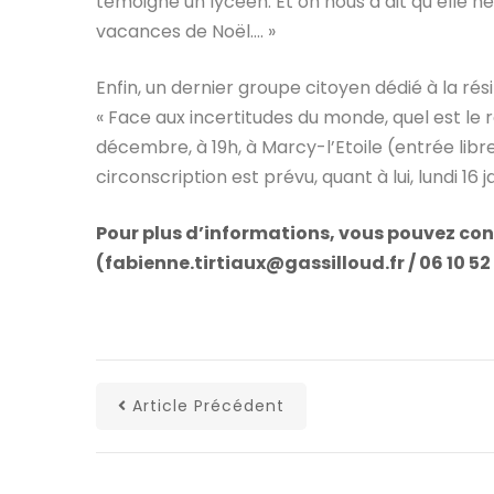
témoigne un lycéen. Et on nous a dit qu’elle 
vacances de Noël…. »
Enfin, un dernier groupe citoyen dédié à la rés
« Face aux incertitudes du monde, quel est le 
décembre, à 19h, à Marcy-l’Etoile (entrée libr
circonscription est prévu, quant à lui, lundi 16 ja
Pour plus d’informations, vous pouvez con
(fabienne.tirtiaux@gassilloud.fr / 06 10 52 
Article Précédent