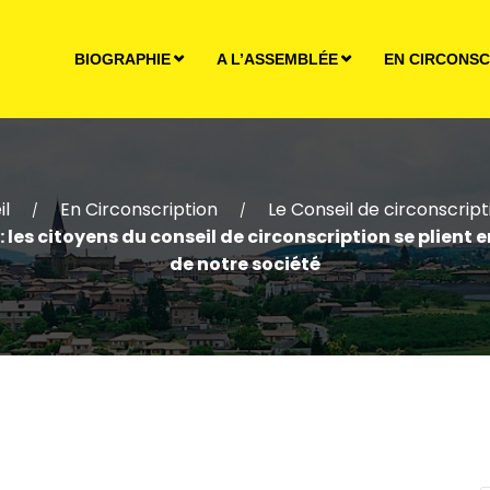
BIOGRAPHIE
A L’ASSEMBLÉE
EN CIRCONSC
il
En Circonscription
Le Conseil de circonscript
/
/
e : les citoyens du conseil de circonscription se plie
de notre société