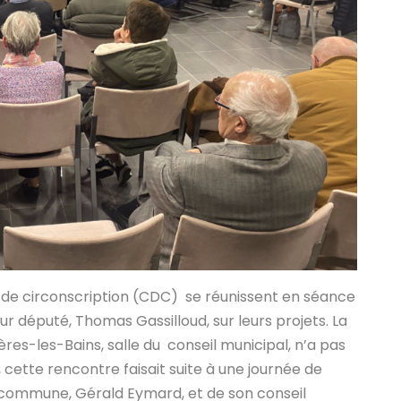
l de circonscription (CDC) se réunissent en séance
 député, Thomas Gassilloud, sur leurs projets. La
res-les-Bains, salle du conseil municipal, n’a pas
té, cette rencontre faisait suite à une journée de
 la commune, Gérald Eymard, et de son conseil