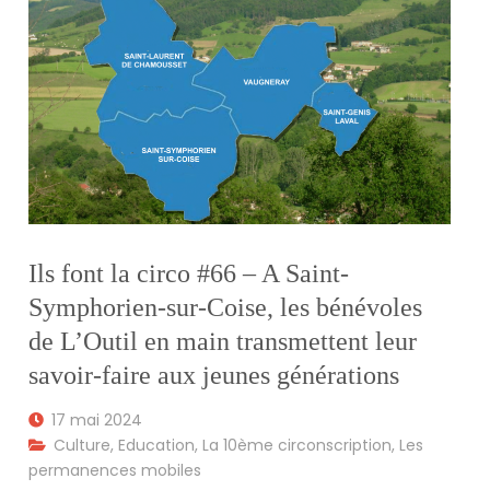
Ils font la circo #66 – A Saint-
Symphorien-sur-Coise, les bénévoles
de L’Outil en main transmettent leur
savoir-faire aux jeunes générations
17 mai 2024
Culture
,
Education
,
La 10ème circonscription
,
Les
permanences mobiles