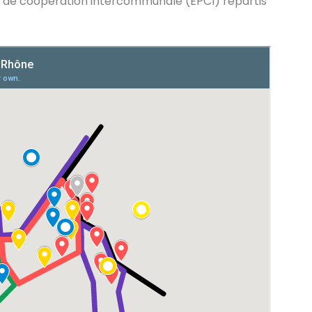
c de coopération intercommunale (EPCI) répartis