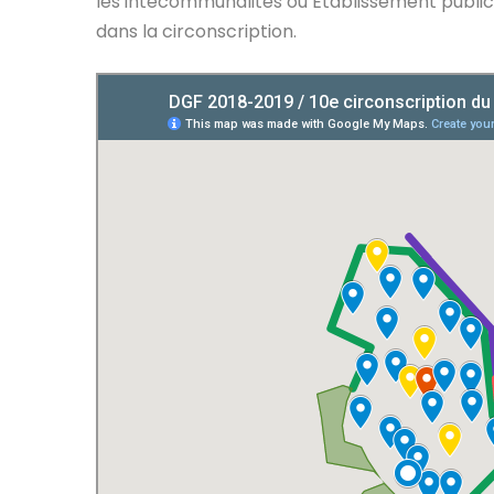
les intecommunalités ou Établissement publi
dans la circonscription.