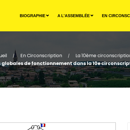
BIOGRAPHIE
A L’ASSEMBLÉE
EN CIRCONSC
eil
En Circonscription
La 10ème circonscriptio
/
/
 globales de fonctionnement dans la 10e circonscri