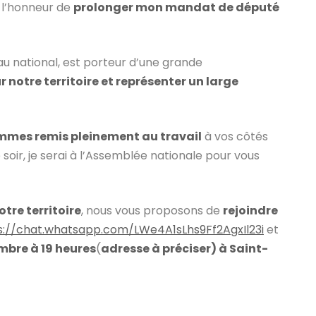
t l’honneur de
prolonger mon mandat de député
au national, est porteur d’une grande
r notre territoire et représenter un large
mmes remis pleinement au travail
à vos côtés
oir, je serai à l’Assemblée nationale pour vous
tre territoire
, nous vous proposons de
rejoindre
s://chat.whatsapp.com/LWe4A1sLhs9Ff2AgxIl23i
et
mbre à 19 heures
(
adresse à préciser) à Saint-