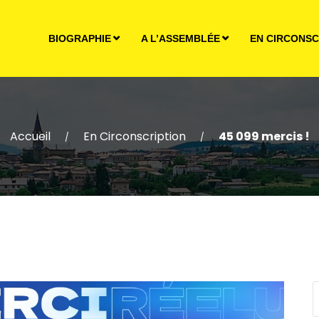
BIOGRAPHIE
A L’ASSEMBLÉE
EN CIRCONSC
Accueil
En Circonscription
45 099 mercis !
/
/