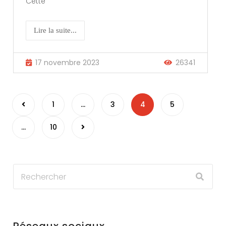
Cette
Lire la suite...
17 novembre 2023
26341
Pagination
1
…
3
4
5
des
…
10
publications