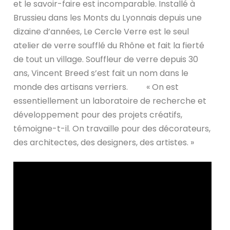
et le savoir-faire est incomparable. Installé à
Brussieu dans les Monts du Lyonnais depuis une
dizaine d’années, Le Cercle Verre est le seul
atelier de verre soufflé du Rhône et fait la fierté
de tout un village. Souffleur de verre depuis 30
ans, Vincent Breed s’est fait un nom dans le
monde des artisans verriers. « On est
essentiellement un laboratoire de recherche et
développement pour des projets créatifs,
témoigne-t-il. On travaille pour des décorateurs,
des architectes, des designers, des artistes. »