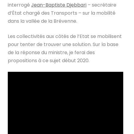
interrogé
Jean-Baptiste Djebbari
– secrétaire
d’État chargé des Transports – sur la mobilité
dans la vallée de la Brévenne.
Les collectivités aux côtés de l’Etat se mobilisent
pour tenter de trouver une solution. Sur la base
de la réponse du ministre, je ferai des
propositions à ce sujet début 2020.