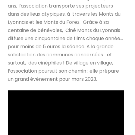
ans, l’association transporte ses projecteurs
dans des lieux atypiques, à travers les Monts du
Lyonnais et les Monts du Forez. Grâce à sa
centaine de bénévoles, Ciné Monts du Lyonnais
diffuse une cinquantaine de films chaque année…
pour moins de 5 euros la séance. A la grande
satisfaction des communes concernées… et
surtout, des cinéphiles ! De village en village,
l’association poursuit son chemin : elle prépare
un grand événement pour mars 2023.