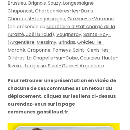
Brussieu
,
Brignais
,
Souzy
,
Longessaigne
,
Chaponost
,
Charbonnières-les-Bains
,
Chambost-Longessaigne
,
Grézieu-la-Varenne
(en présence du
secrétaire d’Etat chargé de la
ruralité, Joël Giraud
),
Vaugneray
,
Sainte-Foy-
l’Argentière
,
Messimy
,
Brindas
,
Grézieu-le-
Marché
,
Craponne
,
Pomeys
,
Saint-Genis-les-
Ollières
,
La Chapelle-sur-Coise
,
Courzieu
,
Haute-
Rivoire
,
Larajasse
,
Saint-Genis-l’Argentière
.
Pour retrouver une présentation en vidéo de
chacune de ces communes et un retour du
déplacement, cliquez sur les liens ci-dessus
ou rendez-vous sur la page
communes.gassilloud.fr
.